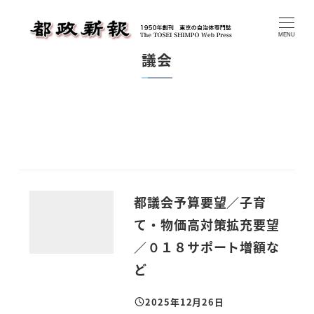
メ
イ
MENU
ン
議会
コ
ン
テ
ン
ツ
へ
移
都議会予算要望／子育
動
て・物価高対策拡充要望
／０１８サポート増額な
ど
2025年12月26日
投稿日