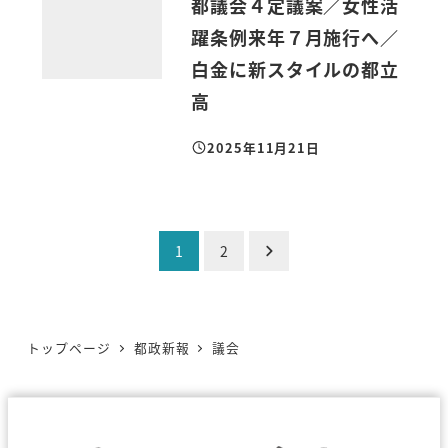
都議会４定議案／女性活
躍条例来年７月施行へ／
白金に新スタイルの都立
高
2025年11月21日
投稿日
投
1
2
稿
の
トップページ
都政新報
議会
ペ
ー