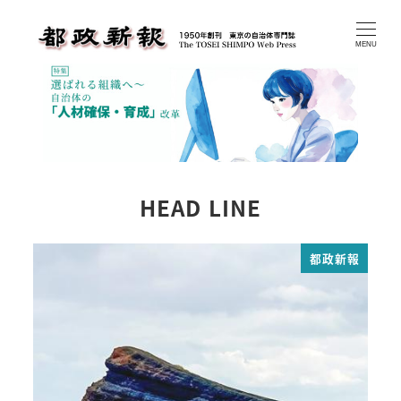
メ
イ
MENU
ン
コ
ン
テ
ン
ツ
HEAD LINE
へ
移
都政新報
動