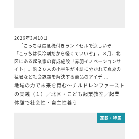
2026年3月10日
投稿日
「こっちは扇風機付きランドセルで涼しいぞ」
「こっちは保冷剤だから軽くていいぞ」。８月、北
区にある起業家の育成施設「赤羽イノベーションサ
イト」。約２０人の小学生が４班に分かれて真夏の
猛暑など社会課題を解決する商品のアイデ ...
地域の力で未来を育む～チルドレンファースト
の実践（１）／北区・こども起業教室／起業
体験で社会性・自主性養う
連載・特集