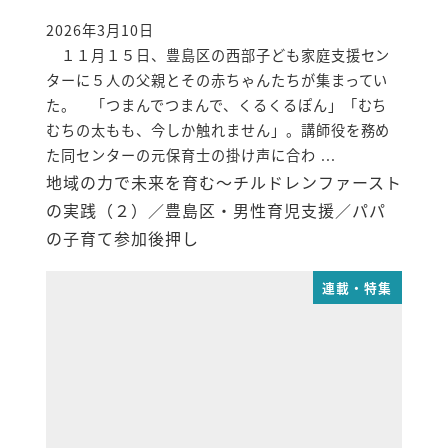
2026年3月10日
投稿日
１１月１５日、豊島区の西部子ども家庭支援セン
ターに５人の父親とその赤ちゃんたちが集まってい
た。 「つまんでつまんで、くるくるぽん」「むち
むちの太もも、今しか触れません」。講師役を務め
た同センターの元保育士の掛け声に合わ ...
地域の力で未来を育む～チルドレンファースト
の実践（２）／豊島区・男性育児支援／パパ
の子育て参加後押し
連載・特集