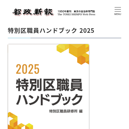
メ
イ
MENU
ン
特別区職員ハンドブック 2025
コ
ン
テ
ン
ツ
へ
移
動