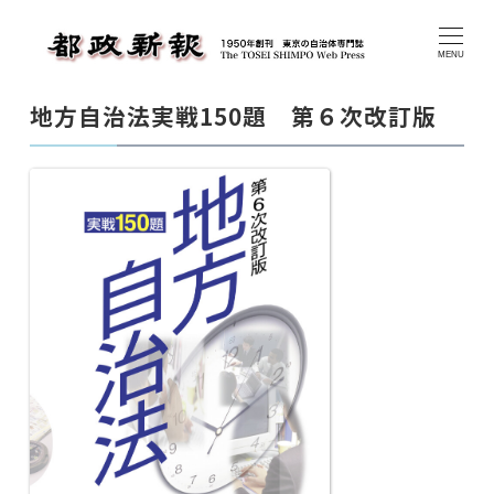
メ
イ
MENU
ン
地方自治法実戦150題 第６次改訂版
コ
ン
テ
ン
ツ
へ
移
動