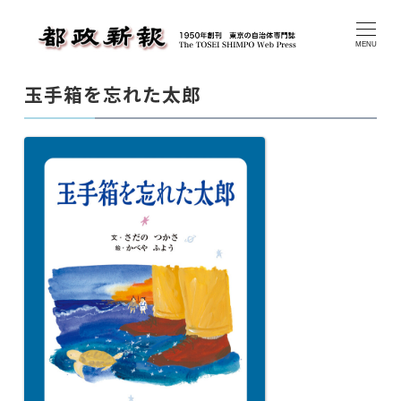
メ
イ
MENU
ン
玉手箱を忘れた太郎
コ
ン
テ
ン
ツ
へ
移
動