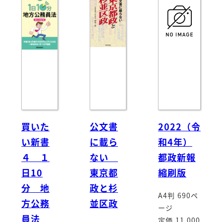
買いた
公文書
2022（令
い新書
に載ら
和4年）
４ １
ない
都政新報
日10
東京都
縮刷版
分 地
政と杉
A4判 690ペ
方公務
並区政
ージ
員法
定価 11,000