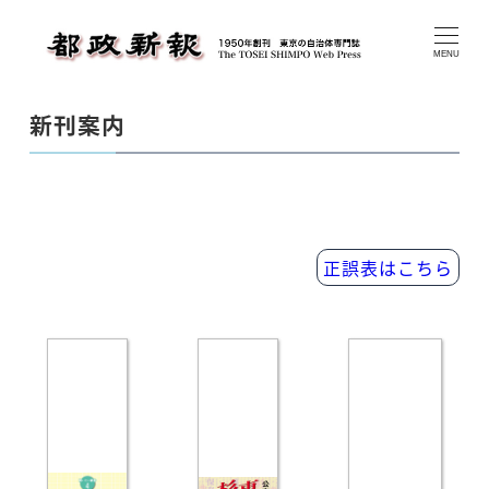
メ
イ
MENU
ン
コ
新刊案内
ン
テ
ン
ツ
へ
正誤表はこちら
移
動