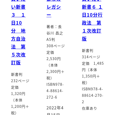
い新書
レガシ
新書６ １
３ １
ー
日10分行
日10
政法 第
著者：長
分 地
１次改訂
谷川 昌之
方自治
版
A5判
法 第
308ページ
新書判
定価
５次改
314ページ
2,530円
訂版
定価 1,485
（本体
円（本体
2,300円＋
新書判
1,350円＋
税）
232ページ
税）
ISBN978-
定価
ISBN978-4-
4-88614-
1,320円
88614-270-
272-6
（本体
2
1,200円＋
2022年4
在庫あり
税）
月15日