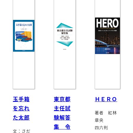
玉手箱
東京都
ＨＥＲＯ
を忘れ
主任試
著者 紅林
た太郎
験解答
章央
集 令
四六判
文：さだ