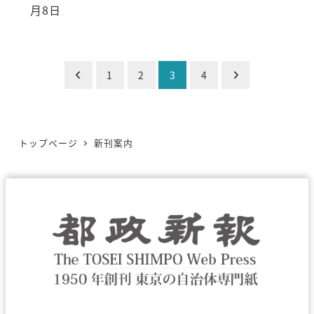
月8日
投
1
2
3
4
稿
の
トップページ
新刊案内
ペ
ー
ジ
送
り